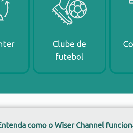
nter
Clube de
Co
futebol
Entenda como o Wiser Channel funcion