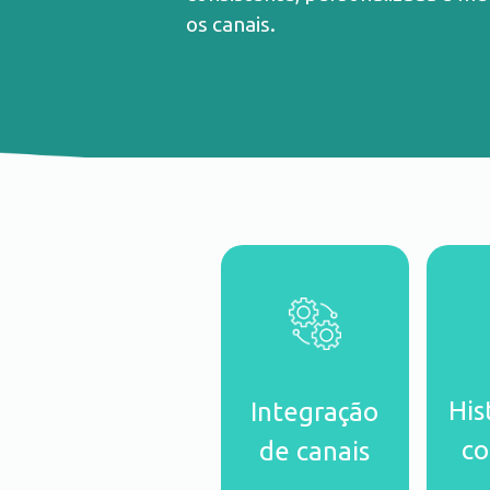
os canais.
His
Integração
co
de canais