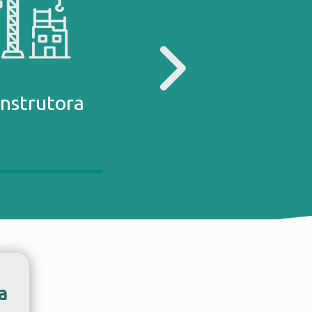
nstrutora
Escritório de
advocacia
a